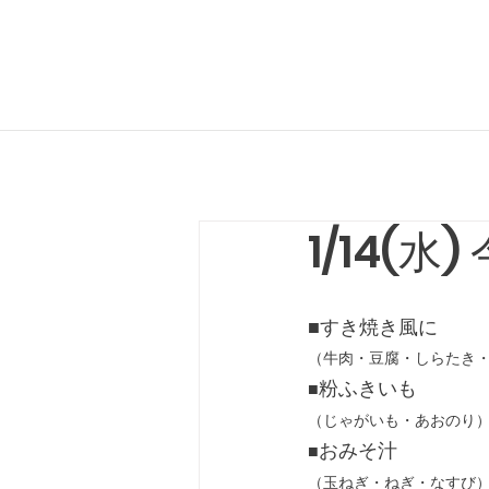
1/14(水
■すき焼き風に
（牛肉・豆腐・しらたき
粉ふきいも
■
（じゃがいも・あおのり
おみそ汁
■
（玉ねぎ・ねぎ・なすび