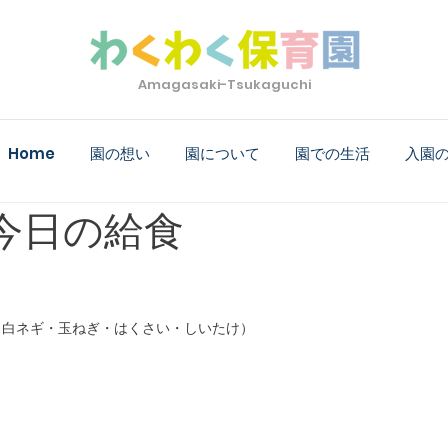
Amagasaki-Tsukaguchi
Home
園の想い
園について
園での生活
入園
) 今日の給食
・白ネギ・玉ねぎ・はくさい・しいたけ）
）
）