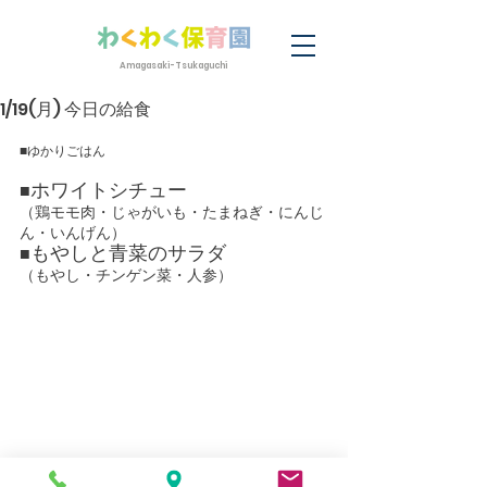
Amagasaki-Tsukaguchi
1/19(月) 今日の給食
■ゆかりごはん
ホワイトシチュー
■
（鶏モモ肉・じゃがいも・たまねぎ・にんじ
ん・いんげん）
もやしと青菜のサラダ
■
（もやし・チンゲン菜・人参）