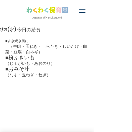
Amagasaki-Tsukaguchi
1/21(水) 今日の給食
■すき焼き風に
（牛肉・玉ねぎ・しらたき・しいたけ・白
菜・豆腐・白ネギ）
粉ふきいも
■
（じゃがいも・あおのり）
おみそ汁
■
（なす・玉ねぎ・ねぎ）