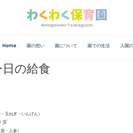
Amagasaki-Tsukaguchi
Home
園の想い
園について
園での生活
入園
) 今日の給食
参・玉ねぎ・いんげん）
ラダ
ン菜・人参）