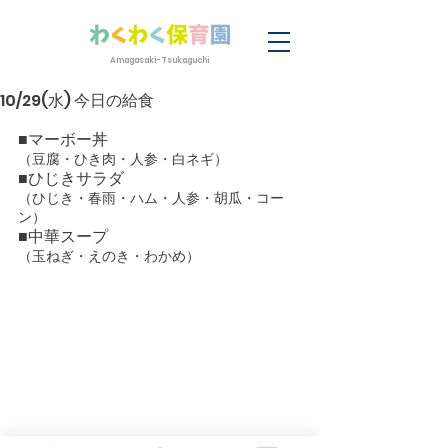
Amagasaki-Tsukaguchi
10/29(水) 今日の給食
■マーボー丼
（豆腐・ひき肉・人参・白ネギ）
■ひじきサラダ
（ひじき・春雨・ハム・人参・胡瓜・コー
ン）
■中華スープ
（玉ねぎ・えのき・わかめ）