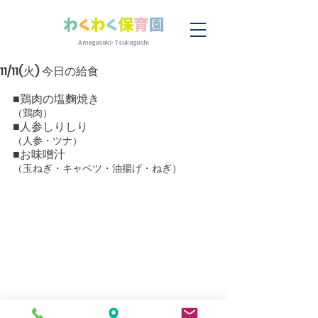
Amagasaki-Tsukaguchi
11/11(火) 今日の給食
■鶏肉の塩麴焼き
（鶏肉）
■人参しりしり
（人参・ツナ）
■お味噌汁
（玉ねぎ・キャベツ・油揚げ・ねぎ）