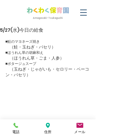
Amagasaki-Tsukaguchi
5/27(水)今日の給食
■鮭のマヨネーズ焼き
　（鮭・玉ねぎ・パセリ）　
■ほうれん草の胡麻和え
　（ほうれん草・ごま・人参）　
■ポタージュスープ
　（玉ねぎ・じゃがいも・セロリー・ベーコ
ン・パセリ）　
電話
住所
メール