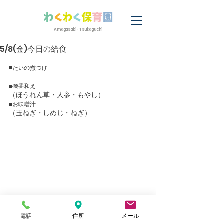
Amagasaki-Tsukaguchi
5/8(金)今日の給食
■たいの煮つけ
■磯香和え
（ほうれん草・人参・もやし）　
■お味噌汁
（玉ねぎ・しめじ・ねぎ）　
電話
住所
メール