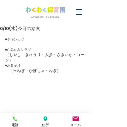
Amagasaki-Tsukaguchi
6/10(水)今日の給食
■チキンカツ
■かみかみサラダ
（もやし・きゅうり・人参・さきいか・コー
ン）　
■おみそ汁
　（玉ねぎ・かぼちゃ・ねぎ）　
電話
住所
メール