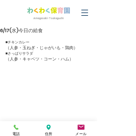
Amagasaki-Tsukaguchi
6/17(水)今日の給食
■チキンカレー
（人参・玉ねぎ・じゃがいも・鶏肉）　
■さっぱりサラダ
（人参・キャベツ・コーン・ハム）　
電話
住所
メール