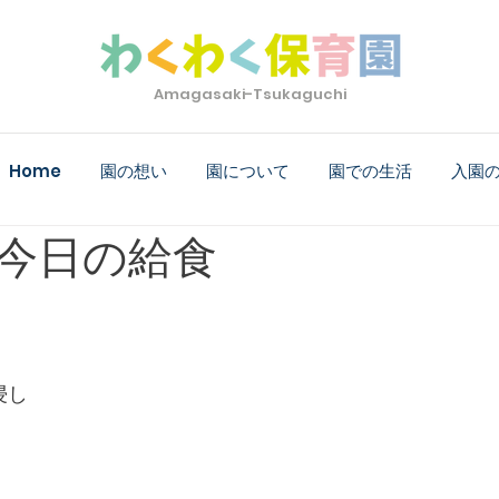
Amagasaki-Tsukaguchi
Home
園の想い
園について
園での生活
入園
金)今日の給食
浸し
　