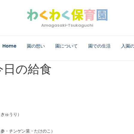
Amagasaki-Tsukaguchi
Home
園の想い
園について
園での生活
入園
)今日の給食
・きゅうり）　
人参・チンゲン菜・たけのこ）　