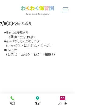
Amagasaki-Tsukaguchi
7/9(木)今日の給食
■豚肉の生姜焼き丼
（豚肉・たまねぎ）
■キャベツとじゃこのサラダ
（キャベツ・にんじん・じゃこ）
■おみそ汁
（しめじ・玉ねぎ・ねぎ・油揚げ）　
電話
住所
メール