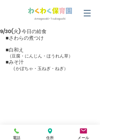
Amagasaki-Tsukaguchi
9/30(火) 今日の給食
■さわらの煮つけ
■白和え
　(豆腐・にんじん・ほうれん草）
■みそ汁
　（
かぼちゃ・玉ねぎ・ねぎ）
電話
住所
メール