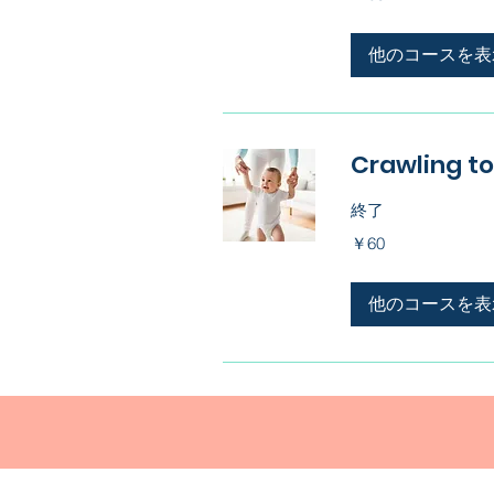
他のコースを表
Crawling t
終了
60
￥60
円
他のコースを表