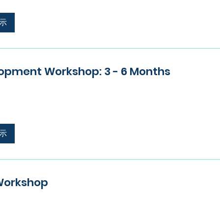
示
opment Workshop: 3 - 6 Months
示
 Workshop