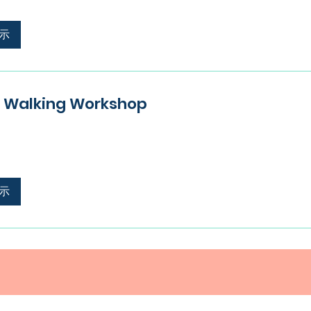
示
o Walking Workshop
示