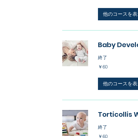
他のコースを表
Baby Devel
終了
60
￥60
円
他のコースを表
Torticollis
終了
60
￥60
円