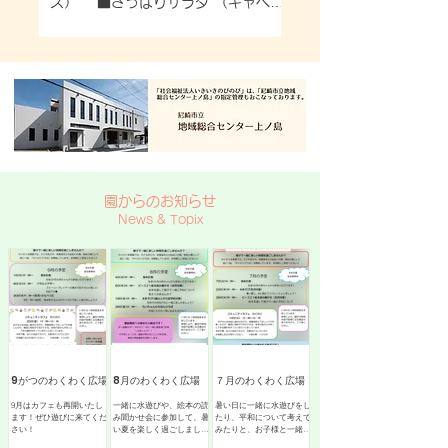
ス） ■さっぱりサラダ （キャベ
コリーのサラダ （ブロ
ツ・人参・コーン・ハム）
ナ） ■みそ汁 （豆腐
ぎ）
園からのお知らせ
News & Topix
9がつのわくわく広場
8月のわくわく広場
７月のわくわく広場
9月はカフェも再開いたし
一緒に水遊びや、絵本の読
暑い日に一緒に水遊びをし
ます！ぜひ遊びに来てくだ
み聞かせ会に参加して、暑
たり、平和について考えて
さい！
い夏を楽しく過ごしましょ
みたりと、お子様と一緒に
う！
色々な経験をしてみません