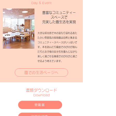
Day & Event
豊富なコミュニティー
スペースで
​充実した園生活を実現
大きな採光窓で木の温もり溢れるあた
たかい雰囲気の保育園は自然と集まる
コミュニティースペースがいっぱいで
す。本を読んだり園庭でのびのび遊ん
だりとお子様の自主性を重んじながら
楽しく過ごせる環境でのびのびと過ご
せるよう考えています。
園での生活ページへ
書類ダウンロード
Download
登園届