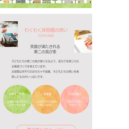
わくわく保育園の想い
Concept
笑顔が満たされる
​第二の我が家
子どもたちの第二の我が家になるよう、温もりを感じられ
る環境づくりを考えています。
お部屋は手作りのおもちゃや装飾、子どもたちの想いを表
現したものがいっぱいです。
保護者・地域と
人権尊重
社会的責任
ともに
保護者や地域社会と
人との関わりや環境を
子育てしやすい
活発な意見交換
大事にします。
地域づくり