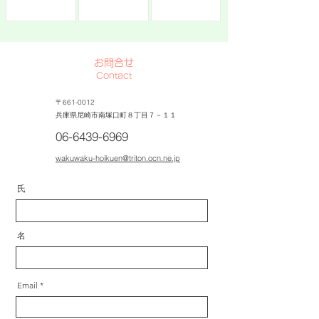
か？
お問合せ
Contact
〒661-0012
兵庫県尼崎市南塚口町８丁目７－１１
06-6439-6969
wakuwaku-hoikuen@triton.ocn.ne.jp
氏
名
Email