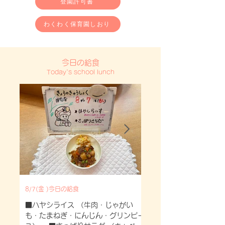
登園許可書
わくわく保育園しおり
今日の給食
Today's school lunch
8/7(金 )今日の給食
8/5(水)今日の給食
■ハヤシライス （牛肉・じゃがい
■鶏じゃが （鶏肉・じ
も・たまねぎ・にんじん・グリンピー
参・玉ねぎ・いんげん