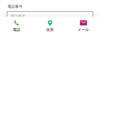
電話番号
問合せ内容選択
電話
住所
メール
問合せ内容
送信
Instagram